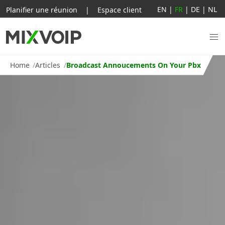
EN
|
FR
|
DE
|
NL
Planifier une réunion
|
Espace client
Home
Articles
Broadcast Annoucements On Your Pbx