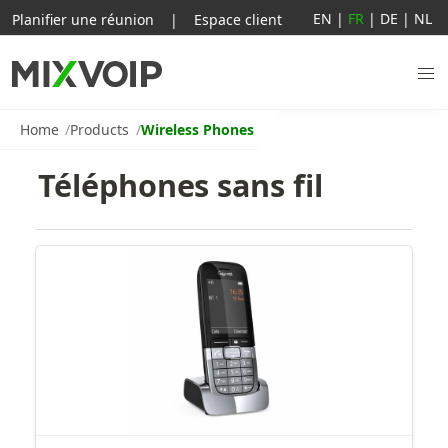
EN
|
FR
|
DE
|
NL
Planifier une réunion
|
Espace client
Home
Products
Wireless Phones
Téléphones sans fil