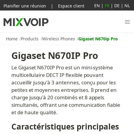
EN
|
FR
|
DE
|
NL
Planifier une réunion
|
Espace client
Home
Products
Wireless Phones
Gigaset N670ip Pro
Gigaset N670IP Pro
Le Gigaset N670IP Pro est un mini-système 
multicellulaire DECT IP flexible pouvant 
accueillir jusqu'à 3 antennes, conçu pour les 
petites et moyennes entreprises. Il prend en 
charge jusqu'à 20 combinés et 8 appels 
simultanés, offrant une communication fiable 
et de haute qualité.
Caractéristiques principales