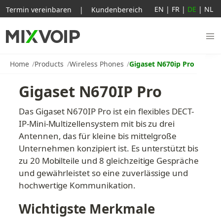
EN
|
FR
|
DE
|
NL
Termin vereinbaren
|
Kundenbereich
Home
Products
Wireless Phones
Gigaset N670ip Pro
Gigaset N670IP Pro
Das Gigaset N670IP Pro ist ein flexibles DECT-
IP-Mini-Multizellensystem mit bis zu drei 
Antennen, das für kleine bis mittelgroße 
Unternehmen konzipiert ist. Es unterstützt bis 
zu 20 Mobilteile und 8 gleichzeitige Gespräche 
und gewährleistet so eine zuverlässige und 
hochwertige Kommunikation.
Wichtigste Merkmale