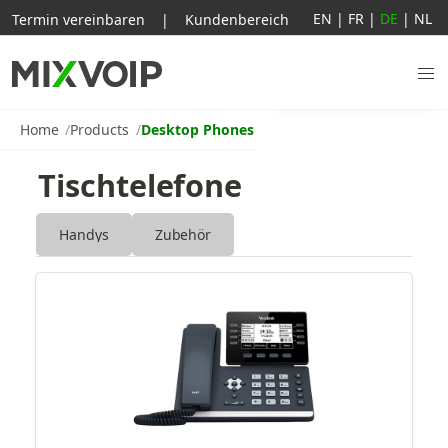
EN
|
FR
|
DE
|
NL
Termin vereinbaren
|
Kundenbereich
Home
Products
Desktop Phones
Tischtelefone
Handys
Zubehör