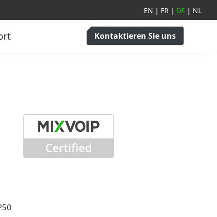
EN
|
FR
|
DE
|
NL
ort
Kontaktieren Sie uns
P50