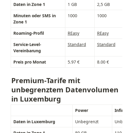
Daten in Zone 1
1 GB
2,5 GB
8 
Minuten oder SMS in 
1000
1000
25
Zone 1
Roaming-Profil
REasy
REasy
RE
Service-Level-
Standard
Standard
St
Vereinbarung
Preis pro Monat
5.97 €
8.00 €
16
Premium-Tarife mit 
unbegrenztem Datenvolumen 
in Luxemburg
Power
Infinite
Daten in Luxemburg
Unbegrenzt
Unbegre
Daten in Zone 1
80 GB
110 GB