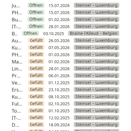
Junior-Full-Stack-Entwickler (PHP/JS)
Öffnen
Steinsel – Luxemburg
15.07.2026
PHP-Entwickler für Backend-PBX [vor Ort in Luxemburg]
Öffnen
Steinsel – Luxemburg
15.07.2026
Business – Öffentlicher Sektor
Öffnen
Steinsel – Luxemburg
01.02.2026
IT-Berater / System- und Netzwerkingenieur
Öffnen
Steinsel – Luxemburg
28.01.2026
Business – Flämischer Markt
Öffnen
Braine-l'Alleud – Belgien
03.10.2025
Autor von Marketinginhalten
Gefüllt
Steinsel – Luxemburg
26.05.2026
Kundenbetreuer
Gefüllt
Steinsel – Luxemburg
07.05.2026
PHP-Backend-Entwickler mit Schwerpunkt Linux
Gefüllt
Steinsel – Luxemburg
01.03.2026
Manager für internationale Markteinführung (Voxbi)
Gefüllt
Steinsel – Luxemburg
01.02.2026
Linux-Systemadministrator
Gefüllt
Steinsel – Luxemburg
28.01.2026
Projektkoordinator für Kundenerfolg
Gefüllt
Steinsel – Luxemburg
06.01.2026
Verwaltungs- und Compliance-Beauftragter
Gefüllt
Steinsel – Luxemburg
01.12.2025
Ersteller von Videoinhalten und Kundenerfolg
Gefüllt
Steinsel – Luxemburg
23.10.2025
Kundenbetreuer
Gefüllt
Steinsel – Luxemburg
08.10.2025
Full-Stack-Entwickler (PHP/JS)
Gefüllt
Steinsel – Luxemburg
02.10.2025
Tontechniker
Gefüllt
Steinsel – Luxemburg
01.10.2025
IT-Sicherheitsingenieur
Gefüllt
Steinsel – Luxemburg
12.02.2025
DORA-Compliance-Experte
Gefüllt
Steinsel – Luxemburg
18.09.2024