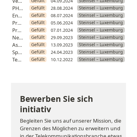
Vertriebsmitarbeiter (Junior)
Gefüllt
Steinsel – Luxemburg
04.09.2024
PHP-Entwickler (Einstiegsposition)
Gefüllt
Steinsel – Luxemburg
28.08.2024
Entwickler mit Interesse an KI
Gefüllt
Steinsel – Luxemburg
08.07.2024
Produktmanager
Gefüllt
Steinsel – Luxemburg
05.06.2024
Praktikum
:
Außendiensttechniker, Entwickler, Systema
Gefüllt
Steinsel – Luxemburg
07.01.2024
Netzwerkingenieur
Gefüllt
Steinsel – Luxemburg
29.09.2023
Assistent des Vorstandsvorsitzenden
Gefüllt
Steinsel – Luxemburg
13.09.2023
Spezialist für Wissensdatenbanken
Gefüllt
Steinsel – Luxemburg
24.04.2023
Teamleiter und Linux-Systemadministrator
Gefüllt
Steinsel – Luxemburg
10.12.2022
Bewerben Sie sich 
initiativ
Begleiten Sie uns auf unserer Mission, die 
Grenzen des Möglichen zu erweitern und 
in der Telekommunikationsbranche etwas 