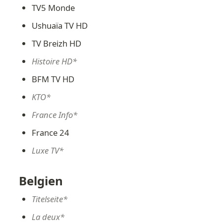
TV5 Monde
Ushuaïa TV HD
TV Breizh HD
Histoire HD*
BFM TV HD
KTO*
France Info*
France 24
Luxe TV*
Belgien
Titelseite*
La deux*