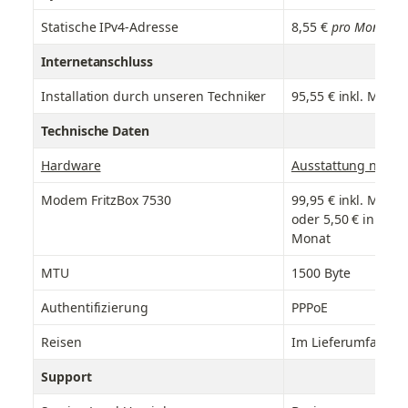
Statische IPv4-Adresse
8,55 €
 pro Monat, i
Internetanschluss
Installation durch unseren Techniker
95,55 € inkl. MwSt.
Technische Daten
Hardware
Ausstattung nach 
Modem FritzBox 7530
99,95 €
inkl. MwSt.
oder 5,50 € inkl. M
Monat
MTU
1500 Byte
Authentifizierung
PPPoE
Reisen
Im Lieferumfang e
Support