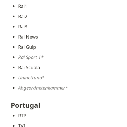
Rai1
Rai2
Rai3
Rai News
Rai Gulp
Rai Sport 1*
Rai Scuola
Uninettuno*
Abgeordnetenkammer*
Portugal
RTP
TVI