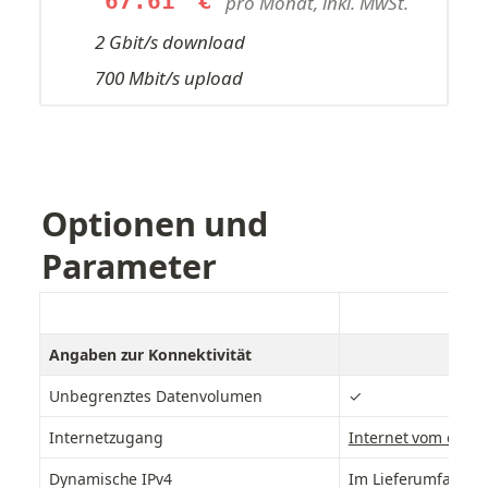
67.61
€
pro Monat, inkl. MwSt.
2 Gbit/s download
700 Mbit/s upload
Optionen und 
Parameter
Angaben zur Konnektivität
Unbegrenztes Datenvolumen
✓
Internetzugang
Internet vom erste
Dynamische IPv4
Im Lieferumfang e