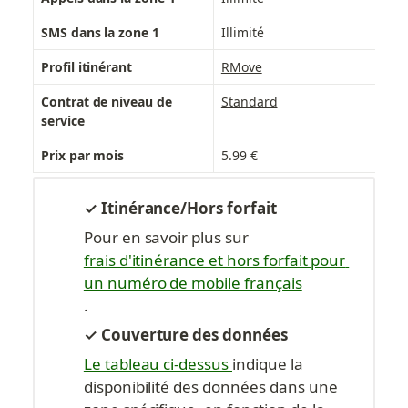
SMS dans la zone 1
Illimité
Ill
Profil itinérant
RMove
RM
Contrat de niveau de 
Standard
St
service
Prix par mois
5.99 €
9.9
✓ Itinérance/Hors forfait
Pour en savoir plus sur 
frais d'itinérance et hors forfait pour 
un numéro de mobile français
.
✓ Couverture des données
Le tableau ci-dessus 
indique la 
disponibilité des données dans une 