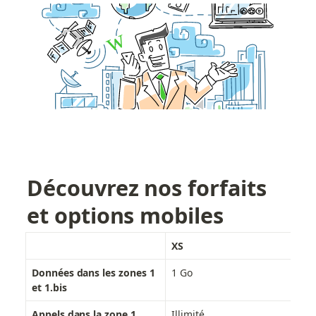
Découvrez nos forfaits 
et options mobiles
XS
S
Données dans les zones 1 
1 Go
5 
et 1.bis
Appels dans la zone 1
Illimité
Ill