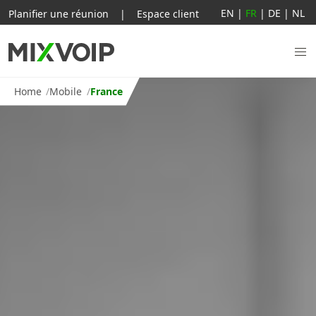
EN
|
FR
|
DE
|
NL
Planifier une réunion
|
Espace client
Home
Mobile
France