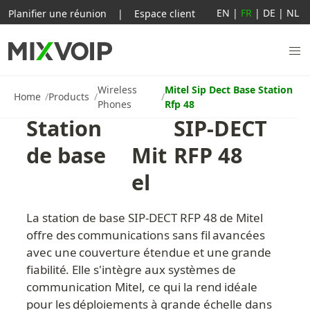
EN
|
FR
|
DE
|
NL
Planifier une réunion
|
Espace client
Wireless
Mitel Sip Dect Base Station
Home
Products
Phones
Rfp 48
Station 
SIP-DECT 
de base
Mit
RFP 48
el 
La station de base SIP-DECT RFP 48 de Mitel 
offre des communications sans fil avancées 
avec une couverture étendue et une grande 
fiabilité. Elle s'intègre aux systèmes de 
communication Mitel, ce qui la rend idéale 
pour les déploiements à grande échelle dans 