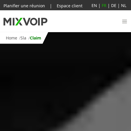
EN
|
FR
|
DE
|
NL
Planifier une réunion
|
Espace client
Home
Sla
Claim