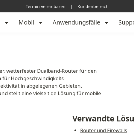
Termin vereinbaren
|
Kundenbereich
t
Mobil
Anwendungsfälle
Supp
er, wetterfester Dualband-Router für den 
 für Hochgeschwindigkeits-
ektivität in abgelegenen Gebieten, 
d stellt eine vielseitige Lösung für mobile 
Verwandte Lös
Router und Firewalls