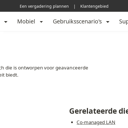
Een vergadering plannen
|
Klantengebied
Mobiel
Gebruiksscenario's
Su
ch die is ontworpen voor geavanceerde 
t biedt.
Gerelateerde di
Co-managed LAN