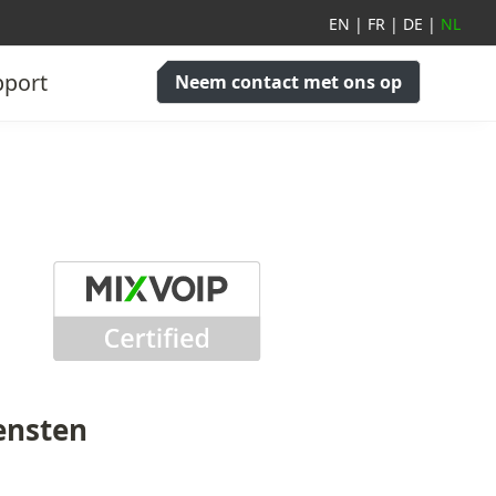
EN
|
FR
|
DE
|
NL
pport
Neem contact met ons op
ensten