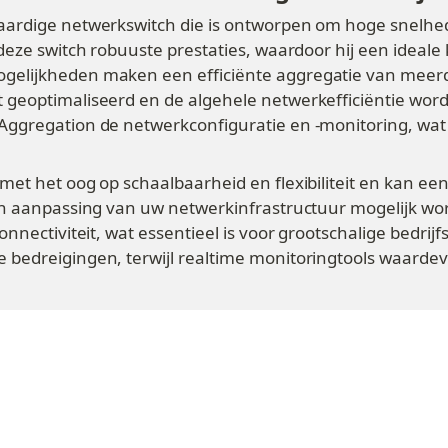
ardige netwerkswitch die is ontworpen om hoge snelhed
eze switch robuuste prestaties, waardoor hij een ideale 
elijkheden maken een efficiënte aggregatie van meerd
eoptimaliseerd en de algehele netwerkefficiëntie wordt 
ggregation de netwerkconfiguratie en -monitoring, wat 
et het oog op schaalbaarheid en flexibiliteit en kan e
n aanpassing van uw netwerkinfrastructuur mogelijk word
nnectiviteit, wat essentieel is voor grootschalige bedrij
edreigingen, terwijl realtime monitoringtools waardevol