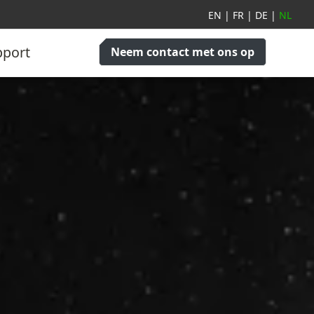
EN
|
FR
|
DE
|
NL
pport
Neem contact met ons op