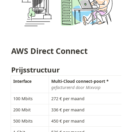
AWS Direct Connect
Prijsstructuur
Interface
Multi-Cloud connect-poort *
AWS
gefactureerd door Mixvoip
gef
100 Mbits
272 € per maand
37,
200 Mbit
336 € per maand
49,
500 Mbits
450 € per maand
124