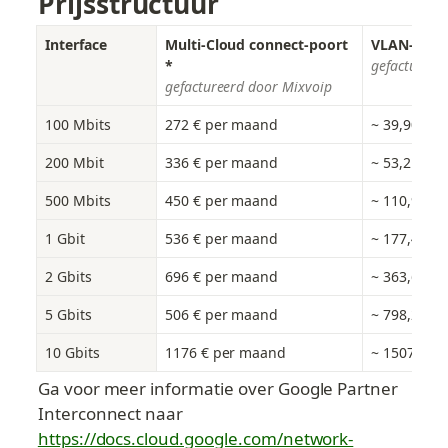
Prijsstructuur
Interface
Multi-Cloud connect-poort 
VLAN-prijz
*
gefactureer
gefactureerd door Mixvoip
100 Mbits
272 € per maand
~ 39,90 €/
200 Mbit
336 € per maand
~ 53,21 €/
500 Mbits
450 € per maand
~ 110,9 €/
1 Gbit
536 € per maand
~ 177,4 €/
2 Gbits
696 € per maand
~ 363,6 €/
5 Gbits
506 € per maand
~ 798,2 €/
10 Gbits
1176 € per maand
~ 1507 €/
Ga voor meer informatie over Google Partner 
Interconnect naar 
https://docs.cloud.google.com/network-