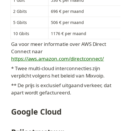
1 Gbit
536 € per maand
205
2 Gbits
696 € per maand
410
5 Gbits
506 € per maand
102
10 Gbits
1176 € per maand
154
Ga voor meer informatie over AWS Direct 
Connect naar 
https://aws.amazon.com/directconnect/
* Twee multi-cloud interconnecties zijn 
verplicht volgens het beleid van Mixvoip.
** De prijs is exclusief uitgaand verkeer, dat 
apart wordt gefactureerd.
Google Cloud