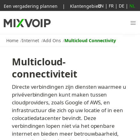
EN
|
FR
|
DE
|
NL
Een vergadering plannen
|
Klantengebied
Home
Internet
Add Ons
Multicloud Connectivity
Multicloud-
connectiviteit
Directe verbindingen zijn diensten waarmee u 
privéverbindingen kunt maken tussen 
cloudproviders, zoals Google of AWS, en 
infrastructuur die zich op uw locatie of in een 
colocatiedatacenter bevindt. Deze 
verbindingen lopen niet via het openbare 
internet en bieden meer betrouwbaarheid, 