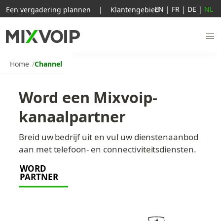
EN
|
FR
|
DE
|
NL
Een vergadering plannen
|
Klantengebied
Home
Channel
Word een Mixvoip-
kanaalpartner
Breid uw bedrijf uit en vul uw dienstenaanbod 
aan met telefoon- en connectiviteitsdiensten.
WORD 
PARTNER