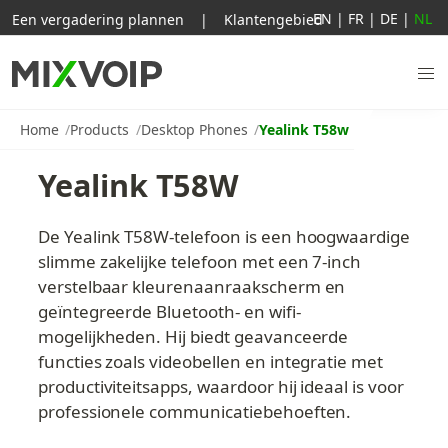
EN
|
FR
|
DE
|
NL
Een vergadering plannen
|
Klantengebied
Home
Products
Desktop Phones
Yealink T58w
Yealink T58W
De Yealink T58W-telefoon is een hoogwaardige 
slimme zakelijke telefoon met een 7-inch 
verstelbaar kleurenaanraakscherm en 
geïntegreerde Bluetooth- en wifi-
mogelijkheden. Hij biedt geavanceerde 
functies zoals videobellen en integratie met 
productiviteitsapps, waardoor hij ideaal is voor 
professionele communicatiebehoeften.