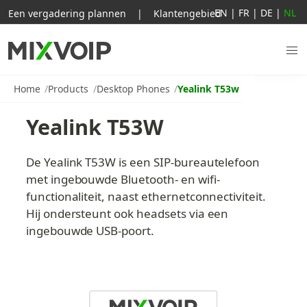
EN
|
FR
|
DE
|
NL
Een vergadering plannen
|
Klantengebied
Home
Products
Desktop Phones
Yealink T53w
Yealink T53W
De Yealink T53W is een SIP-bureautelefoon 
met ingebouwde Bluetooth- en wifi-
functionaliteit, naast ethernetconnectiviteit. 
Hij ondersteunt ook headsets via een 
ingebouwde USB-poort.