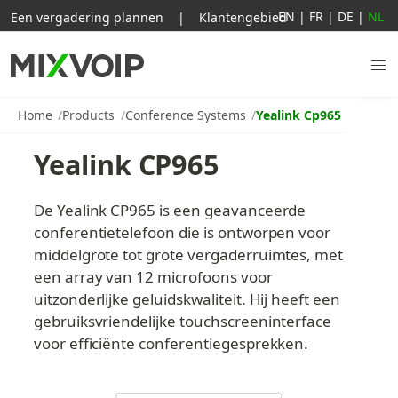
EN
|
FR
|
DE
|
NL
Een vergadering plannen
|
Klantengebied
Home
Products
Conference Systems
Yealink Cp965
Yealink CP965
De Yealink CP965 is een geavanceerde 
conferentietelefoon die is ontworpen voor 
middelgrote tot grote vergaderruimtes, met 
een array van 12 microfoons voor 
uitzonderlijke geluidskwaliteit. Hij heeft een 
gebruiksvriendelijke touchscreeninterface 
voor efficiënte conferentiegesprekken.