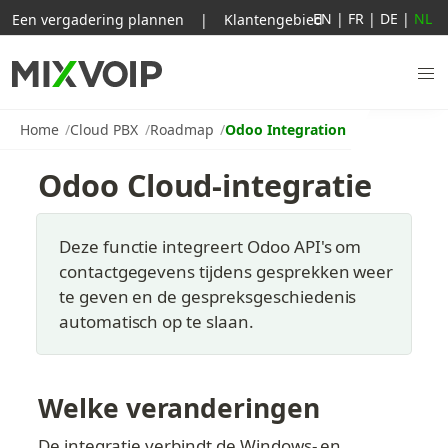
EN
|
FR
|
DE
|
NL
Een vergadering plannen
|
Klantengebied
Home
Cloud PBX
Roadmap
Odoo Integration
Odoo Cloud-integratie
Deze functie integreert Odoo API's om 
contactgegevens tijdens gesprekken weer 
te geven en de gespreksgeschiedenis 
automatisch op te slaan.
Welke veranderingen
De integratie verbindt de Windows- en 