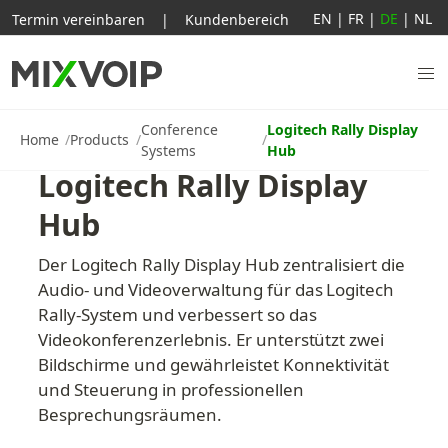
EN
|
FR
|
DE
|
NL
Termin vereinbaren
|
Kundenbereich
Conference
Logitech Rally Display
Home
Products
Systems
Hub
Logitech Rally Display 
Hub
Der Logitech Rally Display Hub zentralisiert die 
Audio- und Videoverwaltung für das Logitech 
Rally-System und verbessert so das 
Videokonferenzerlebnis. Er unterstützt zwei 
Bildschirme und gewährleistet Konnektivität 
und Steuerung in professionellen 
Besprechungsräumen.