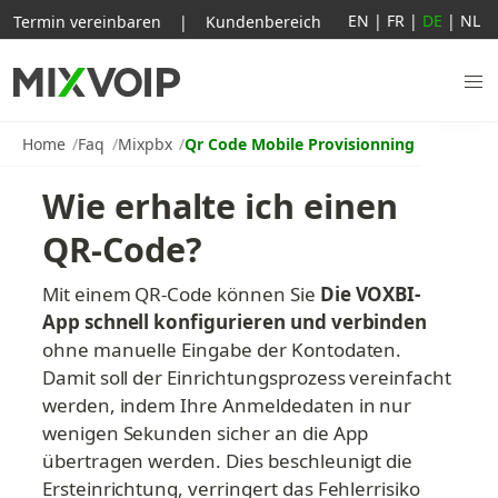
EN
|
FR
|
DE
|
NL
Termin vereinbaren
|
Kundenbereich
Home
Faq
Mixpbx
Qr Code Mobile Provisionning
Wie erhalte ich einen 
QR-Code?
Mit einem QR-Code können Sie 
Die VOXBI-
App schnell konfigurieren und verbinden
ohne manuelle Eingabe der Kontodaten. 
Damit soll der Einrichtungsprozess vereinfacht 
werden, indem Ihre Anmeldedaten in nur 
wenigen Sekunden sicher an die App 
übertragen werden. Dies beschleunigt die 
Ersteinrichtung, verringert das Fehlerrisiko 