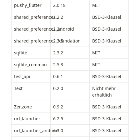
pushy_flutter
2.0.18
MIT
shared_preferences
2.2.2
BSD-3-Klausel
shared_preferences_android
2.2.1
BSD-3-Klausel
shared_preferences_foundation
2.3.5
BSD-3-Klausel
sqflite
2.3.2
MIT
sqflite_common
2.5.3
MIT
test_api
0.6.1
BSD-3-Klausel
Text
0.2.0
Nicht mehr 
erhältlich
Zeitzone
0.9.2
BSD-3-Klausel
url_launcher
6.2.5
BSD-3-Klausel
url_launcher_android
6.3.0
BSD-3-Klausel