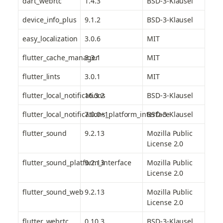
dart_webrtc
1.4.3
BSD-3-Klausel
device_info_plus
9.1.2
BSD-3-Klausel
easy_localization
3.0.6
MIT
flutter_cache_manager
3.3.1
MIT
flutter_lints
3.0.1
MIT
flutter_local_notifications
16.3.2
BSD-3-Klausel
flutter_local_notifications_platform_interface
7.0.0+1
BSD-3-Klausel
flutter_sound
9.2.13
Mozilla Public 
License 2.0
flutter_sound_platform_interface
9.2.13
Mozilla Public 
License 2.0
flutter_sound_web
9.2.13
Mozilla Public 
License 2.0
flutter_webrtc
0.10.3
BSD-3-Klausel