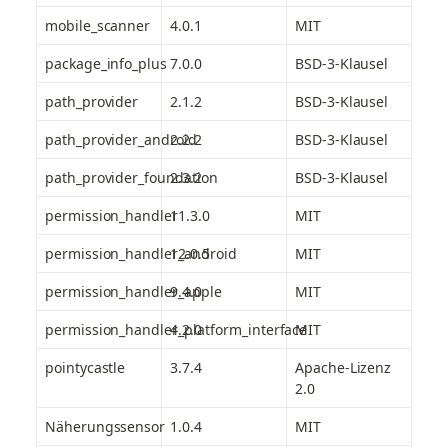
mobile_scanner
4.0.1
MIT
package_info_plus
7.0.0
BSD-3-Klausel
path_provider
2.1.2
BSD-3-Klausel
path_provider_android
2.2.2
BSD-3-Klausel
path_provider_foundation
2.3.2
BSD-3-Klausel
permission_handler
11.3.0
MIT
permission_handler_android
12.0.5
MIT
permission_handler_apple
9.4.0
MIT
permission_handler_platform_interface
4.2.0
MIT
pointycastle
3.7.4
Apache-Lizenz 
2.0
Näherungssensor
1.0.4
MIT