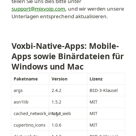
teilen Sie uns dies bitte unter 
support@mixvoip.com
, und wir werden unsere 
Unterlagen entsprechend aktualisieren.
Voxbi-Native-Apps: Mobile-
Apps sowie Binärdateien für 
Windows und Mac
Paketname
Version
Lizenz
args
2.4.2
BSD-3-Klausel
asn1lib
1.5.2
MIT
cached_network_image_web
1.1.1
MIT
cupertino_icons
1.0.6
MIT