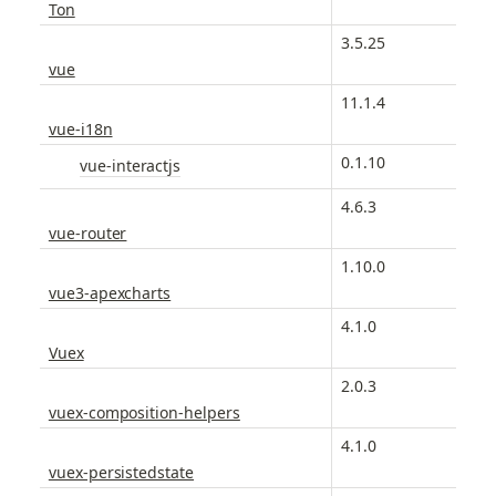
Ton
3.5.25
vue
11.1.4
vue-i18n
0.1.10
vue-interactjs
4.6.3
vue-router
1.10.0
vue3-apexcharts
4.1.0
Vuex
2.0.3
vuex-composition-helpers
4.1.0
vuex-persistedstate