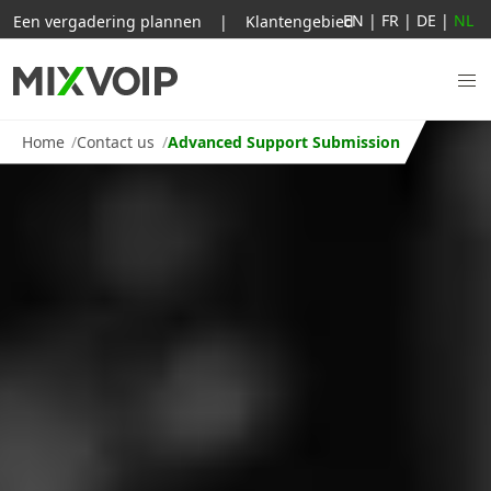
EN
|
FR
|
DE
|
NL
Een vergadering plannen
|
Klantengebied
Home
Contact us
Advanced Support Submission