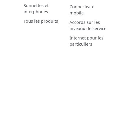
Sonnettes et
Connectivité
interphones
mobile
Tous les produits
Accords sur les
niveaux de service
Internet pour les
particuliers
PERSPECTIVES
MIXVOIP
3CX
Contactez-nous
Innovaphone
À propos de nous
Wildix
Événements
Emios
Carrière
Yeastar
Support
RingCentral
Mises à jour de
maintenance
Toutes les