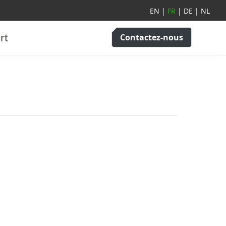
EN
|
FR
|
DE
|
NL
rt
Contactez-nous