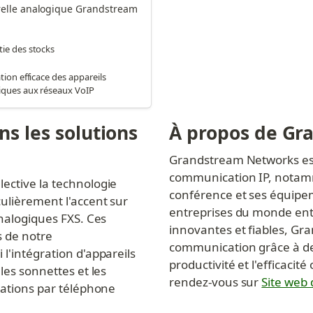
elle analogique Grandstream 
ie des stocks
tion efficace des appareils
iques aux réseaux VoIP
s les solutions 
À propos de Gr
Grandstream Networks est
communication IP, notamm
ective la technologie 
conférence et ses équipe
ulièrement l'accent sur 
entreprises du monde enti
nalogiques FXS. Ces 
innovantes et fiables, Gra
 de notre 
communication grâce à des
 l'intégration d'appareils 
productivité et l'efficacit
les sonnettes et les 
rendez-vous sur 
Site web
cations par téléphone 