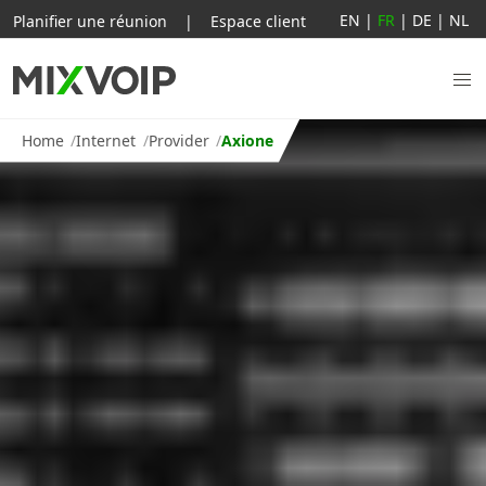
EN
|
FR
|
DE
|
NL
Planifier une réunion
|
Espace client
Home
Internet
Provider
Axione