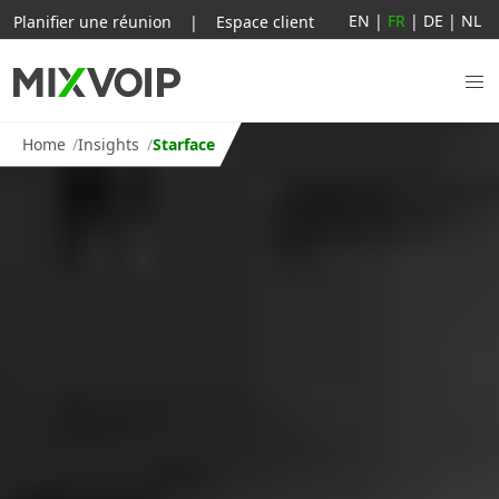
EN
|
FR
|
DE
|
NL
Planifier une réunion
|
Espace client
Home
Insights
Starface